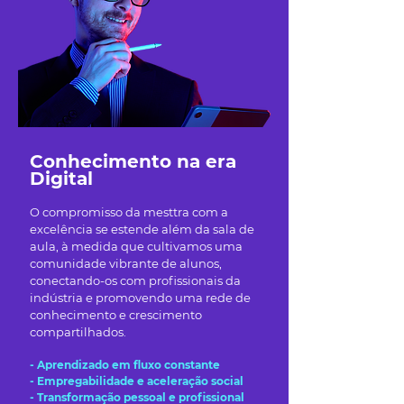
Conhecimento na era
Digital
O compromisso da mesttra com a
excelência se estende além da sala de
aula, à medida que cultivamos uma
comunidade vibrante de alunos,
conectando-os com profissionais da
indústria e promovendo uma rede de
conhecimento e crescimento
compartilhados.
- Aprendizado em fluxo constante
- Empregabilidade e aceleração social
- Transformação pessoal e profissional