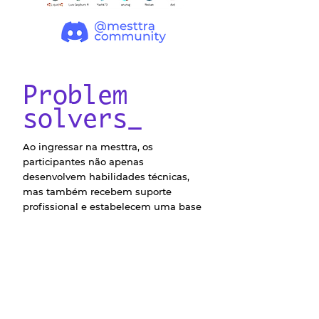
Problem
solvers_
Ao ingressar na mesttra, os
participantes não apenas
desenvolvem habilidades técnicas,
mas também recebem suporte
profissional e estabelecem uma base
sólida para suas trajetórias,
contribuindo para uma
transformação significativa em suas
vidas. A mesttra não se limita a ser
uma instituição educacional, mas
atua como uma catalisadora de
transformação pessoais e